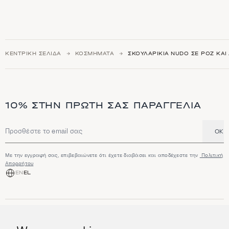
ΚΕΝΤΡΙΚΉ ΣΕΛΊΔΑ
ΚΟΣΜΉΜΑΤΑ
ΣΚΟΥΛΑΡΊΚΙΑ NUDO ΣΕ ΡΟΖ ΚΑΙ
10% ΣΤΗΝ ΠΡΏΤΗ ΣΑΣ ΠΑΡΑΓΓΕΛΊΑ
OK
Διεύθυνση email
Με την εγγραφή σας, επιβεβαιώνετε ότι έχετε διαβάσει και αποδέχεστε την
Πολιτική
Απορρήτου
EN
EL
ΑΓΟΡΆ
Κοσμήματα