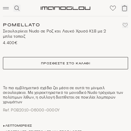
SCENTED CANDLES
Click
Το
Homepage
to
κα
expand
μο
search
POMELLATO
Σκουλαρίκια Nudo σε Ροζ και Λευκό Χρυσό Κ18 με 2
μπλε τοπαζ
4.400€
size
ΠΡΟΣΘΈΣΤΕ ΣΤΟ ΚΑΛΆΘΙ
Το πιο εμβληματικό σχέδιο ζει μέσα σε αυτά τα μίνιμαλ
σκουλαρίκια. Με χαρακτηριστικό το μοναδικό Νudo τρόχισμα των
πολύτιμων λίθων, η συλλογή διατίθεται σε ποικιλία λαμπερών
χρωμάτων
Ref. POB2010-O6000-000OY
ΛΕΠΤΟΜΈΡΕΙΕΣ