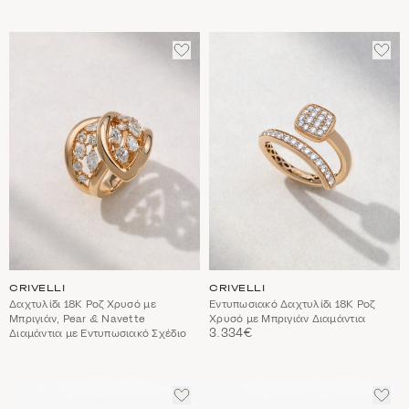
ΠΡΟΣΘΈΣΤΕ
ΠΡΟ
ΣΤΑ
ΣΤΑ
ΑΓΑΠΗΜΈΝΑ
ΑΓΑ
CRIVELLI
CRIVELLI
Δαχτυλίδι 18Κ Ροζ Χρυσό με
Εντυπωσιακό Δαχτυλίδι 18Κ Ροζ
Μπριγιάν, Pear & Navette
Χρυσό με Μπριγιάν Διαμάντια
3.334€
Διαμάντια με Εντυπωσιακό Σχέδιο
ΠΡΟΣΘΈΣΤΕ
ΠΡΟ
ΣΤΑ
ΣΤΑ