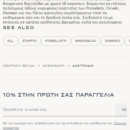
y
διαχρονικά δαχτυλίδια με χρυσό 18 καρατίων, διαμάντια και άλλους
d
πολύτιμους λίθους κορυφαίας ποιότητας των Pomellato, Crivelli,
e
Damaso και του Οίκου Ιμάνογλου συμπληρώνουν τόσο τα
s
καθημερινά όσο και τα βραδινά looks σας. Συνδυάστε τα με
c
επιλογές σε υψηλής αισθητικής βραχιόλια, κολιέ και σκουλαρίκια.
r
SEE ALSO
i
p
t
ALL
ΣΤΑΥΡΟΊ
POMELLATO
IMANOGLOU
DAMASO
i
o
n
a
n
ΚΕΝΤΡΙΚΉ ΣΕΛΊΔΑ
ΚΟΣΜΉΜΑΤΑ
ΔΑΧΤΥΛΊΔΙΑ
d
h
i
g
h
l
10% ΣΤΗΝ ΠΡΏΤΗ ΣΑΣ ΠΑΡΑΓΓΕΛΊΑ
i
g
h
t
OK
Διεύθυνση email
s
Με την εγγραφή σας, επιβεβαιώνετε ότι έχετε διαβάσει και αποδέχεστε την
Πολιτική
Απορρήτου