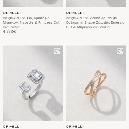
CRIVELLI
CRIVELLI
Δαχτυλίδι 18Κ Ροζ Χρυσό με
Δαχτυλίδι 18Κ Λευκό Χρυσό με
Μπριγιάν, Navette & Princess Cut
Octagonal Shape Ζαφείρι, Emerald
Διαμάντια
Cut & Μπριγιάν Διαμάντια
4.773€
ΠΡΟΣΘΈΣΤΕ
ΠΡΟ
ΣΤΑ
ΣΤΑ
ΑΓΑΠΗΜΈΝΑ
ΑΓΑ
CRIVELLI
CRIVELLI