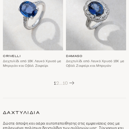
CRIVELLI
DAMASO
Δαχτυλίδι από 18Κ Λευκό Χρυσό με
Δαχτυλίδι από Λευκό Χρυσό 18Κ με
Μπριγιάν και Οβάλ Ζαφείρι
Οβάλ Ζαφείρι και Μπριγιάν
Next
1
2
…
10
C
a
t
ΔΑΧΤΥΛΊΔΙΑ
e
g
o
Δώστε άποψη και αέρα αυτοπεποίθησης στις εμφανίσεις σας με
r
επιλεγμένα πολύτιμα δαχτυλίδια των συλλογών μας. Σύγχρονα και