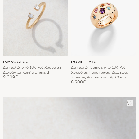
IMANOGLOU
POMELLATO
Δαχτυλίδι από 18Κ Ροζ Χρυσό με
Δαχτυλίδι Iconica από 18Κ Ροζ
Διαμάντια Κοπής Emerald
Χρυσό με Πολύχρωμα Ζαφείρια,
2.009€
Ζιργκόν, Ρουμπίνι και Αμέθυστο
8.200€
ΠΡΟ
ΣΤΑ
ΑΓΑ