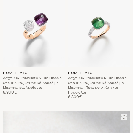
ΑΓΑΠΗΜΈΝΑ
ΑΓΑ
POMELLATO
POMELLATO
Δαχτυλίδι Pomellato Nudo Classic
Δαχτυλίδι Pomellato Nudo Classic
από 18Κ Ροζ και Λευκό Χρυσό με
από 18Κ Ροζ και Λευκό Χρυσό με
Μπριγιάν και Αμέθυστο
Μπριγιάν, Πράσινο Αχάτη και
8.900€
Πρασιολίτη
6.800€
ΠΡΟ
ΣΤΑ
ΑΓΑ