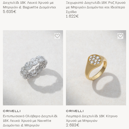
Δαχτυλίδι 18Κ Λευκό Χρυσό με
Ξεχωριστό Δαχτυλίδι 18Κ Ροζ Χρυσό
Μπριγιάν & Baguette Διαμάντια
με Μπριγιάν Διαμάντια και Ιδιαίτερο
5.635€
Σχέδιο
1.622€
ΠΡΟΣΘΈΣΤΕ
ΠΡΟ
ΣΤΑ
ΣΤΑ
ΑΓΑΠΗΜΈΝΑ
ΑΓΑ
CRIVELLI
CRIVELLI
Εντυπωσιακό Ολόβερο Δαχτυλίδι
Λαμπερό Δαχτυλίδι 18Κ Κίτρινο
18Κ Λευκό Χρυσό με Navette
Χρυσό με Μπριγιάν
2.683€
Διαμάντια & Μπριγιάν