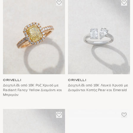
ΠΡΟΣΘΈΣΤΕ
ΠΡΟ
ΣΤΑ
ΣΤΑ
ΑΓΑΠΗΜΈΝΑ
ΑΓΑ
CRIVELLI
CRIVELLI
Δαχτυλίδι από 18Κ Ροζ Χρυσό με
Δαχτυλίδι από 18Κ Λευκό Χρυσό με
Radiant Fancy Yellow Διαμάντι και
Διαμάντια Κοπής Pear και Emerald
Μπριγιάν
ΠΡΟΣΘΈΣΤΕ
ΠΡΟ
ΣΤΑ
ΣΤΑ
ΑΓΑΠΗΜΈΝΑ
ΑΓΑ