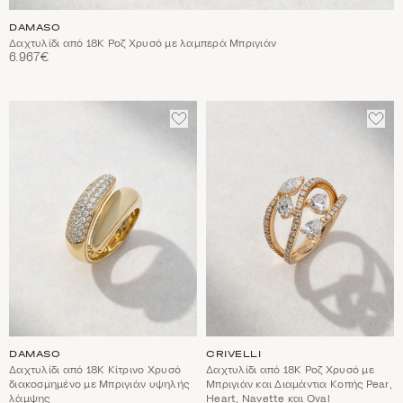
DAMASO
Δαχτυλίδι από 18Κ Ροζ Χρυσό με λαμπερά Μπριγιάν
6.967€
ΠΡΟΣΘΈΣΤΕ
ΠΡΟ
ΣΤΑ
ΣΤΑ
ΑΓΑΠΗΜΈΝΑ
ΑΓΑ
DAMASO
CRIVELLI
Δαχτυλίδι από 18Κ Κίτρινο Χρυσό
Δαχτυλίδι από 18Κ Ροζ Χρυσό με
διακοσμημένο με Μπριγιάν υψηλής
Μπριγιάν και Διαμάντια Κοπής Pear,
λάμψης
Heart, Navette και Oval