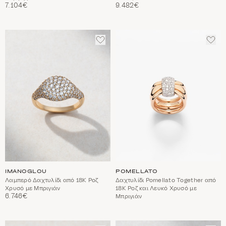
7.104€
9.482€
ΠΡΟΣΘΈΣΤΕ
ΠΡΟ
ΣΤΑ
ΣΤΑ
ΑΓΑΠΗΜΈΝΑ
ΑΓΑ
IMANOGLOU
POMELLATO
Λαμπερό Δαχτυλίδι από 18Κ Ροζ
Δαχτυλίδι Pomellato Together από
Χρυσό με Μπριγιάν
18Κ Ροζ και Λευκό Χρυσό με
6.746€
Μπριγιάν