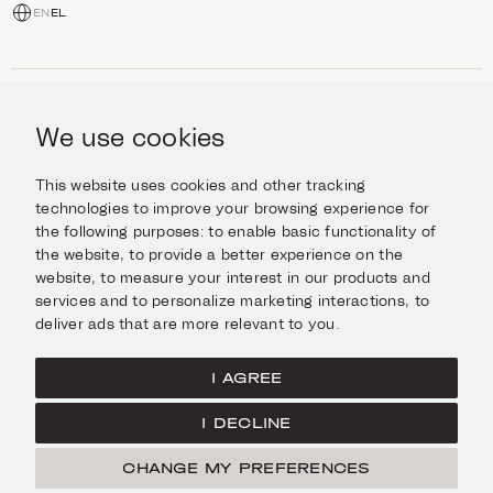
EN
EL
ΑΓΟΡΆ
Κοσμήματα
We use cookies
ΠΛΗΡΟΦΟΡΊΕΣ
Ρολόγια
Αντικείμενα
Βοήθεια και Ερωτήσεις
Ταξιδέψτε με Στυλ
This website uses cookies and other tracking
ΣΧΕΤΙΚΆ ΜΕ ΕΜΆΣ
Giftcard
technologies to improve your browsing experience for
Αποστολές και επιστροφές
the following purposes:
to enable basic functionality of
Η οικογένεια Ιμάνογλου
Επικοινωνήστε μαζί μας
ΣΥΝΔΕΘΕΊΤΕ
the website
,
to provide a better experience on the
Τα καταστήματά μας
website
,
to measure your interest in our products and
Facebook
ΝΟΜΙΚΆ
services and to personalize marketing interactions
,
to
Instagram
deliver ads that are more relevant to you
.
Όροι χρήσης
X
Πολιτική Cookies
Pinterest
I AGREE
Πολιτική Απορρήτου
I DECLINE
Κεντρική σελίδα
CHANGE MY PREFERENCES
ΦΊΛΤΡΑ