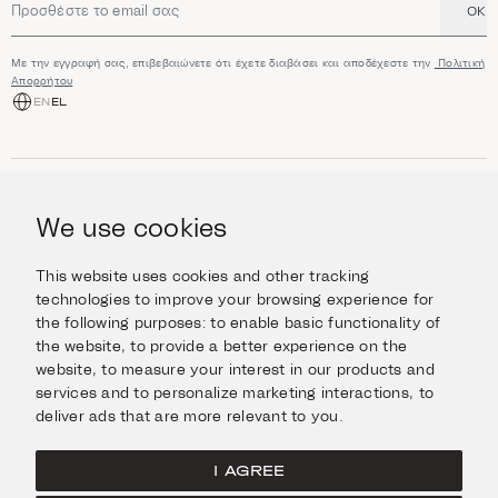
OK
Διεύθυνση email
Με την εγγραφή σας, επιβεβαιώνετε ότι έχετε διαβάσει και αποδέχεστε την
Πολιτική
Απορρήτου
EN
EL
ΑΓΟΡΆ
Κοσμήματα
We use cookies
ΠΛΗΡΟΦΟΡΊΕΣ
Ρολόγια
Αντικείμενα
Βοήθεια και Ερωτήσεις
Ταξιδέψτε με Στυλ
This website uses cookies and other tracking
ΣΧΕΤΙΚΆ ΜΕ ΕΜΆΣ
Giftcard
technologies to improve your browsing experience for
Αποστολές και επιστροφές
the following purposes:
to enable basic functionality of
Η οικογένεια Ιμάνογλου
Επικοινωνήστε μαζί μας
ΣΥΝΔΕΘΕΊΤΕ
the website
,
to provide a better experience on the
Τα καταστήματά μας
website
,
to measure your interest in our products and
Facebook
ΝΟΜΙΚΆ
services and to personalize marketing interactions
,
to
Instagram
deliver ads that are more relevant to you
.
Όροι χρήσης
X
Πολιτική Cookies
Pinterest
I AGREE
Πολιτική Απορρήτου