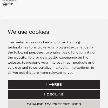
i
g
EN
EL
h
t
s
ΑΓΟΡΆ
Κοσμήματα
We use cookies
ΠΛΗΡΟΦΟΡΊΕΣ
Ρολόγια
Αντικείμενα
Βοήθεια και Ερωτήσεις
Ταξιδέψτε με Στυλ
This website uses cookies and other tracking
ΣΧΕΤΙΚΆ ΜΕ ΕΜΆΣ
Giftcard
technologies to improve your browsing experience for
Αποστολές και επιστροφές
the following purposes:
to enable basic functionality of
Η οικογένεια Ιμάνογλου
Επικοινωνήστε μαζί μας
ΣΥΝΔΕΘΕΊΤΕ
the website
,
to provide a better experience on the
Τα καταστήματά μας
website
,
to measure your interest in our products and
Facebook
ΝΟΜΙΚΆ
services and to personalize marketing interactions
,
to
Instagram
deliver ads that are more relevant to you
.
Όροι χρήσης
X
Πολιτική Cookies
Pinterest
I AGREE
Πολιτική Απορρήτου
I DECLINE
Κεντρική σελίδα
CHANGE MY PREFERENCES
ΦΊΛΤΡΑ