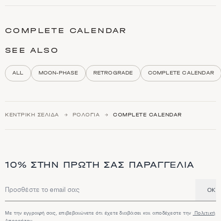
C
a
t
COMPLETE CALENDAR
e
g
o
SEE ALSO
r
y
d
ALL
MOON-PHASE
RETROGRADE
COMPLETE CALENDAR
e
s
c
r
i
ΚΕΝΤΡΙΚΉ ΣΕΛΊΔΑ
ΡΟΛΌΓΙΑ
COMPLETE CALENDAR
p
t
i
o
n
a
10% ΣΤΗΝ ΠΡΏΤΗ ΣΑΣ ΠΑΡΑΓΓΕΛΊΑ
n
d
h
i
OK
Διεύθυνση email
g
h
l
Με την εγγραφή σας, επιβεβαιώνετε ότι έχετε διαβάσει και αποδέχεστε την
Πολιτική
Απορρήτου