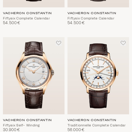
VACHERON CONSTANTIN
VACHERON CONSTANTIN
Fiftysix Complete Calendar
Fiftysix Complete Calendar
54.500€
54.500€
ΠΡΟΣΘΈΣΤΕ
ΠΡΟ
ΣΤΑ
ΣΤΑ
ΑΓΑΠΗΜΈΝΑ
ΑΓΑ
VACHERON CONSTANTIN
VACHERON CONSTANTIN
Fiftysix Self- Winding
Traditionnelle Complete Calendar
30.900€
56.000€