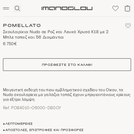
SCENTED CANDLES
Click
Το
Homepage
to
κα
expand
μο
search
POMELLATO
Σκουλαρίκια Nudo σε Ροζ και Λευκό Χρυσό Κ18 με 2
Mπλε τοπαζ και 56 Διαμάντια
6.750€
size
ΠΡΟΣΘΈΣΤΕ ΣΤΟ ΚΑΛΆΘΙ
Mαγευτική εκδοχή του πιου εμβληματικού σχεδίου του Οίκου, τα
Nudo σκουλαρίκια με γαλάζια τοπάζ έχουν μπριγιαντένιους κρίκους
για έξτρα λάμψη.
Ref. POB4010-O6000-DB0OY
ΛΕΠΤΟΜΈΡΕΙΕΣ
ΑΠΟΣΤΟΛΈΣ, ΕΠΙΣΤΡΟΦΈΣ ΚΑΙ ΠΡΟΣΦΟΡΈΣ