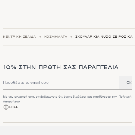
ΚΕΝΤΡΙΚΉ ΣΕΛΊΔΑ
ΚΟΣΜΉΜΑΤΑ
ΣΚΟΥΛΑΡΊΚΙΑ NUDO ΣΕ ΡΟΖ ΚΑΙ
10% ΣΤΗΝ ΠΡΏΤΗ ΣΑΣ ΠΑΡΑΓΓΕΛΊΑ
OK
Διεύθυνση email
Με την εγγραφή σας, επιβεβαιώνετε ότι έχετε διαβάσει και αποδέχεστε την
Πολιτική
Απορρήτου
EN
EL
ΑΓΟΡΆ