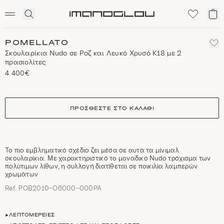
SCENTED CANDLES
Click
Το
Homepage
to
κα
expand
μο
search
POMELLATO
Σκουλαρίκια Nudo σε Ροζ και Λευκό Χρυσό Κ18 με 2
πρασιολίτες
4.400€
size
ΠΡΟΣΘΈΣΤΕ ΣΤΟ ΚΑΛΆΘΙ
Το πιο εμβληματικό σχέδιο ζει μέσα σε αυτά τα μίνιμαλ
σκουλαρίκια. Με χαρακτηριστικό το μοναδικό Νudo τρόχισμα των
πολύτιμων λίθων, η συλλογή διατίθεται σε ποικιλία λαμπερών
χρωμάτων
Ref. POB2010-O6000-000PA
ΛΕΠΤΟΜΈΡΕΙΕΣ