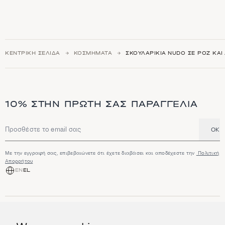
ΚΕΝΤΡΙΚΉ ΣΕΛΊΔΑ
ΚΟΣΜΉΜΑΤΑ
ΣΚΟΥΛΑΡΊΚΙΑ NUDO ΣΕ ΡΟΖ ΚΑΙ
10% ΣΤΗΝ ΠΡΏΤΗ ΣΑΣ ΠΑΡΑΓΓΕΛΊΑ
OK
Διεύθυνση email
Με την εγγραφή σας, επιβεβαιώνετε ότι έχετε διαβάσει και αποδέχεστε την
Πολιτική
Απορρήτου
EN
EL
ΑΓΟΡΆ
Κοσμήματα