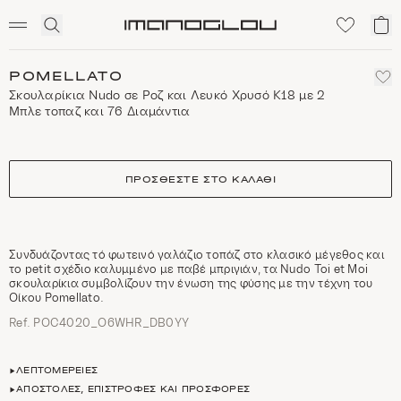
SCENTED CANDLES
Click
Το
Homepage
to
κα
expand
μο
search
POMELLATO
Σκουλαρίκια Nudo σε Ροζ και Λευκό Χρυσό Κ18 με 2
Mπλε τοπαζ και 76 Διαμάντια
size
ΠΡΟΣΘΈΣΤΕ ΣΤΟ ΚΑΛΆΘΙ
Συνδυάζοντας τό φωτεινό γαλάζιο τοπάζ στο κλασικό μέγεθος και
το petit σχέδιο καλυμμένο με παβέ μπριγιάν, τα Nudo Toi et Moi
σκουλαρίκια συμβολίζουν την ένωση της φύσης με την τέχνη του
Οίκου Pomellato.
Ref. POC4020_O6WHR_DB0YY
ΛΕΠΤΟΜΈΡΕΙΕΣ
ΑΠΟΣΤΟΛΈΣ, ΕΠΙΣΤΡΟΦΈΣ ΚΑΙ ΠΡΟΣΦΟΡΈΣ