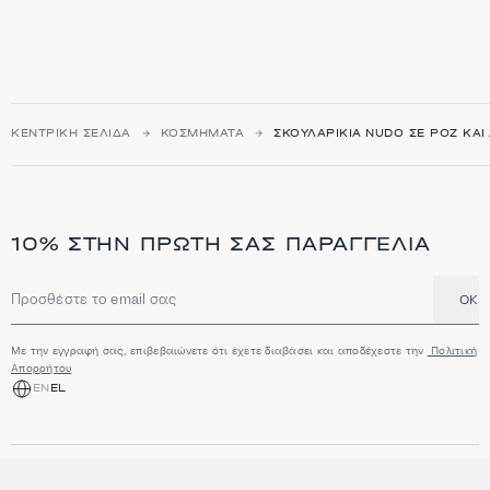
ΚΕΝΤΡΙΚΉ ΣΕΛΊΔΑ
ΚΟΣΜΉΜΑΤΑ
ΣΚΟΥΛΑΡΊΚΙΑ NUDO ΣΕ ΡΟΖ ΚΑΙ
10% ΣΤΗΝ ΠΡΏΤΗ ΣΑΣ ΠΑΡΑΓΓΕΛΊΑ
OK
Διεύθυνση email
Με την εγγραφή σας, επιβεβαιώνετε ότι έχετε διαβάσει και αποδέχεστε την
Πολιτική
Απορρήτου
EN
EL
ΑΓΟΡΆ