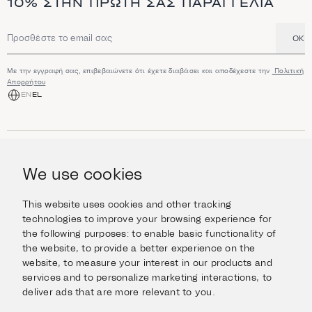
10% ΣΤΗΝ ΠΡΏΤΗ ΣΑΣ ΠΑΡΑΓΓΕΛΊΑ
OK
Διεύθυνση email
Με την εγγραφή σας, επιβεβαιώνετε ότι έχετε διαβάσει και αποδέχεστε την
Πολιτική
Απορρήτου
EN
EL
ΑΓΟΡΆ
Κοσμήματα
We use cookies
ΠΛΗΡΟΦΟΡΊΕΣ
Ρολόγια
Αντικείμενα
Βοήθεια και Ερωτήσεις
Ταξιδέψτε με Στυλ
This website uses cookies and other tracking
ΣΧΕΤΙΚΆ ΜΕ ΕΜΆΣ
Giftcard
technologies to improve your browsing experience for
Αποστολές και επιστροφές
the following purposes:
to enable basic functionality of
Η οικογένεια Ιμάνογλου
Επικοινωνήστε μαζί μας
ΣΥΝΔΕΘΕΊΤΕ
the website
,
to provide a better experience on the
Τα καταστήματά μας
website
,
to measure your interest in our products and
Facebook
ΝΟΜΙΚΆ
services and to personalize marketing interactions
,
to
Instagram
deliver ads that are more relevant to you
.
Όροι χρήσης
X