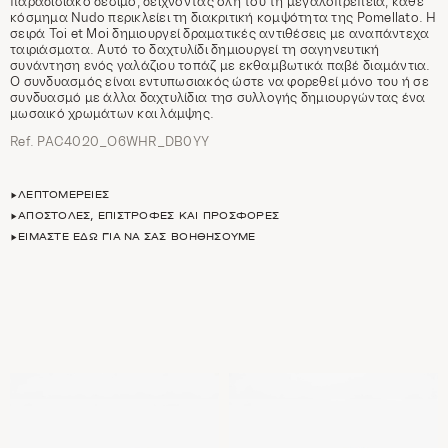
παραδισιακό δέσιμο, δείχνοντας όλη του τη μεγαλοπρέπεια, κάθε
κόσμημα Nudo περικλείει τη διακριτική κομψότητα της Pomellato. Η
σειρά Toi et Moi δημιουργεί δραματικές αντιθέσεις με αναπάντεχα
ταιριάσματα. Αυτό το δαχτυλίδι δημιουργεί τη σαγηνευτική
συνάντηση ενός γαλάζιου τοπάζ με εκθαμβωτικά παβέ διαμάντια.
Ο συνδυασμός είναι εντυπωσιακός ώστε να φορεθεί μόνο του ή σε
συνδυασμό με άλλα δαχτυλίδια τησ συλλογής δημιουργώντας ένα
μωσαικό χρωμάτων και λάμψης.
Ref. PAC4020_O6WHR_DB0YY
ΛΕΠΤΟΜΈΡΕΙΕΣ
ΑΠΟΣΤΟΛΈΣ, ΕΠΙΣΤΡΟΦΈΣ ΚΑΙ ΠΡΟΣΦΟΡΈΣ
ΕΊΜΑΣΤΕ ΕΔΏ ΓΙΑ ΝΑ ΣΑΣ ΒΟΗΘΉΣΟΥΜΕ