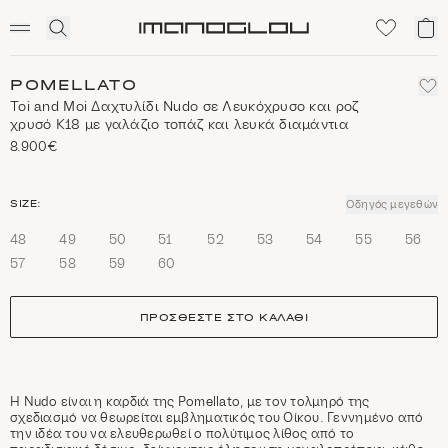
SCENTED CANDLES
Click
Το
Homepage
to
κα
expand
μο
search
POMELLATO
Toi and Moi Δαχτυλίδι Nudo σε Λευκόχρυσο και ροζ
χρυσό Κ18 με γαλάζιο τοπάζ και λευκά διαμάντια
8.900€
size
SIZE:
Οδηγός μεγεθών
48
49
50
51
52
53
54
55
56
57
58
59
60
ΠΡΟΣΘΈΣΤΕ ΣΤΟ ΚΑΛΆΘΙ
Η Nudo είναι η καρδιά της Pomellato, με τον τολμηρό της
σχεδιασμό να θεωρείται εμβληματικός του Οίκου. Γεννημένο από
την ιδέα του να ελευθερωθεί ο πολύτιμος λίθος από το