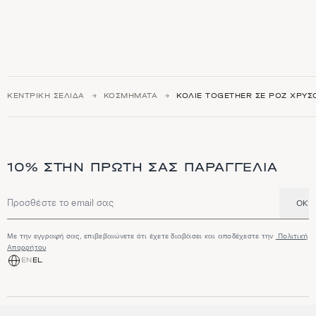
ΚΕΝΤΡΙΚΉ ΣΕΛΊΔΑ
ΚΟΣΜΉΜΑΤΑ
ΚΟΛΙΈ TOGETHER ΣΕ ΡΟΖ ΧΡΥΣ
10% ΣΤΗΝ ΠΡΏΤΗ ΣΑΣ ΠΑΡΑΓΓΕΛΊΑ
OK
Διεύθυνση email
Με την εγγραφή σας, επιβεβαιώνετε ότι έχετε διαβάσει και αποδέχεστε την
Πολιτική
Απορρήτου
EN
EL
ΑΓΟΡΆ