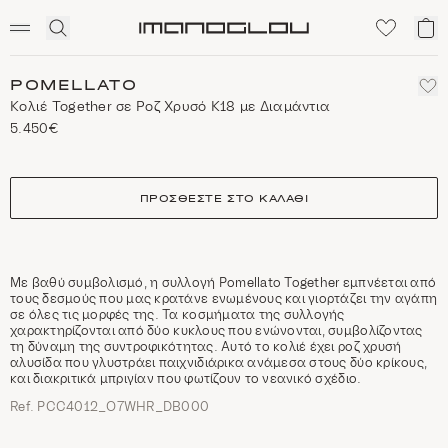
SCENTED CANDLES
Click
Το
Homepage
to
κα
expand
μο
search
POMELLATO
Κολιέ Together σε Ροζ Χρυσό Κ18 με Διαμάντια
5.450€
size
ΠΡΟΣΘΈΣΤΕ ΣΤΟ ΚΑΛΆΘΙ
Με βαθύ συμβολισμό, η συλλογή Pomellato Together εμπνέεται από
τους δεσμούς που μας κρατάνε ενωμένους και γιορτάζει την αγάπη
σε όλες τις μορφές της. Τα κοσμήματα της συλλογής
χαρακτηρίζονται από δύο κυκλους που ενώνονται, συμβολίζοντας
τη δύναμη της συντροφικότητας. Αυτό το κολιέ έχει ροζ χρυσή
αλυσίδα που γλυστράει παιχνιδιάρικα ανάμεσα στους δύο κρίκους,
και διακριτικά μπριγίαν που φωτίζουν το νεανικό σχέδιο.
Ref. PCC4012_O7WHR_DB000