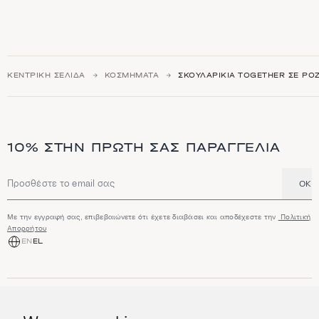
ΚΕΝΤΡΙΚΉ ΣΕΛΊΔΑ
ΚΟΣΜΉΜΑΤΑ
ΣΚΟΥΛΑΡΊΚΙΑ TOGETHER ΣΕ ΡΟΖ
10% ΣΤΗΝ ΠΡΏΤΗ ΣΑΣ ΠΑΡΑΓΓΕΛΊΑ
OK
Διεύθυνση email
Με την εγγραφή σας, επιβεβαιώνετε ότι έχετε διαβάσει και αποδέχεστε την
Πολιτική
Απορρήτου
EN
EL
ΑΓΟΡΆ
Κοσμήματα