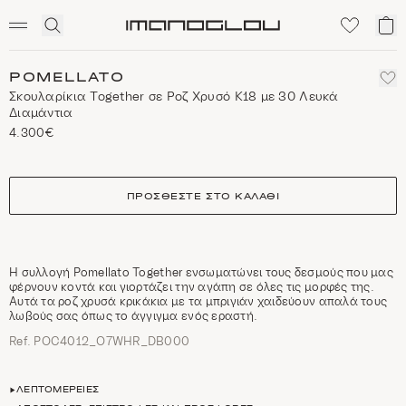
SCENTED CANDLES
Click
Το
Homepage
to
κα
expand
μο
search
POMELLATO
Σκουλαρίκια Together σε Ροζ Χρυσό Κ18 με 30 Λευκά
Διαμάντια
4.300€
size
ΠΡΟΣΘΈΣΤΕ ΣΤΟ ΚΑΛΆΘΙ
Η συλλογή Pomellato Together ενσωματώνει τους δεσμούς που μας
φέρνουν κοντά και γιορτάζει την αγάπη σε όλες τις μορφές της.
Αυτά τα ροζ χρυσά κρικάκια με τα μπριγιάν χαιδεύουν απαλά τους
λωβούς σας όπως το άγγιγμα ενός εραστή.
Ref. POC4012_O7WHR_DB000
ΛΕΠΤΟΜΈΡΕΙΕΣ