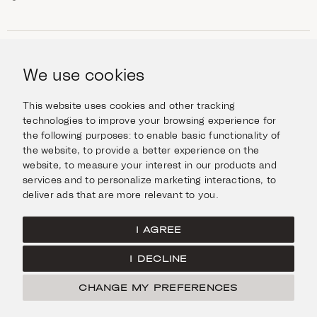
ΑΓΟΡΆ
Κοσμήματα
We use cookies
ΠΛΗΡΟΦΟΡΊΕΣ
Ρολόγια
Αντικείμενα
Βοήθεια και Ερωτήσεις
Ταξιδέψτε με Στυλ
This website uses cookies and other tracking
ΣΧΕΤΙΚΆ ΜΕ ΕΜΆΣ
Giftcard
technologies to improve your browsing experience for
Αποστολές και επιστροφές
the following purposes:
to enable basic functionality of
Η οικογένεια Ιμάνογλου
Επικοινωνήστε μαζί μας
ΣΥΝΔΕΘΕΊΤΕ
the website
,
to provide a better experience on the
Τα καταστήματά μας
website
,
to measure your interest in our products and
Facebook
ΝΟΜΙΚΆ
services and to personalize marketing interactions
,
to
Instagram
deliver ads that are more relevant to you
.
Όροι χρήσης
X
Πολιτική Cookies
Pinterest
I AGREE
Πολιτική Απορρήτου
I DECLINE
Κεντρική σελίδα
CHANGE MY PREFERENCES
© Ιμάνογλου 2026
Created by
Radial