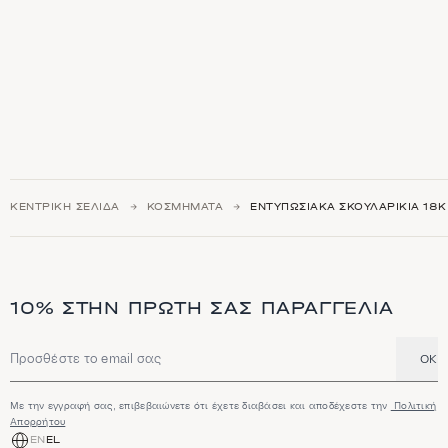
ΚΕΝΤΡΙΚΉ ΣΕΛΊΔΑ
ΚΟΣΜΉΜΑΤΑ
ΕΝΤΥΠΩΣΙΑΚΆ ΣΚΟΥΛΑΡΊΚΙΑ 18Κ
10% ΣΤΗΝ ΠΡΏΤΗ ΣΑΣ ΠΑΡΑΓΓΕΛΊΑ
OK
Διεύθυνση email
Με την εγγραφή σας, επιβεβαιώνετε ότι έχετε διαβάσει και αποδέχεστε την
Πολιτική
Απορρήτου
EN
EL