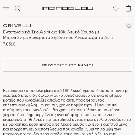
SCENTED CANDLES
Click
Το
Homepage
to
κα
expand
μο
search
CRIVELLI
Εντυπωσιακά Σκουλαρίκια 18Κ Λευκό Χρυσό με
Μπριγιάν με Ξεχωριστό Σχέδιο που Αγκαλιάζει το Αυτί
7.851€
size
ΠΡΟΣΘΈΣΤΕ ΣΤΟ ΚΑΛΆΘΙ
Εντυπωσιακά σκουλαρίκια από 18Κ λευκό χρυσό, διακοσμημένα με
λαμπερά μπριγιάν διαμάντια και σχεδιασμένα σε ένα ιδιαίτερο
μοτίβο που αγκαλιάζει απαλά το αυτί, προσφέροντας
εκλεπτυσμένη λάμψη και σύγχρονη κομψότητα. Η sculptural
αισθητική τους συνδυάζει διαχρονική πολυτέλεια με μοντέρνο
χαρακτήρα, δημιουργώντας ένα κόσμημα που αναδεικνύει
διακριτικά τη θηλυκότητα με refined ένταση και στυλ. Συνδυάστε τα
με διακριτικά κοσμήματα από λευκό χρυσό για ένα εκλεπτυσμένο
και ισορροπημένο αποτέλεσμα που αναδεικνύει τη λάμψη των
μπριγιάν και το ιδιαίτερο σχέδιό τους που αγκαλιάζει το αυτί.