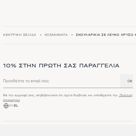
ΚΕΝΤΡΙΚΉ ΣΕΛΊΔΑ
ΚΟΣΜΉΜΑΤΑ
ΣΚΟΥΛΑΡΊΚΙΑ ΣΕ ΛΕΥΚΌ ΧΡΥΣΌ 
10% ΣΤΗΝ ΠΡΏΤΗ ΣΑΣ ΠΑΡΑΓΓΕΛΊΑ
OK
Διεύθυνση email
Με την εγγραφή σας, επιβεβαιώνετε ότι έχετε διαβάσει και αποδέχεστε την
Πολιτική
Απορρήτου
EN
EL
ΑΓΟΡΆ