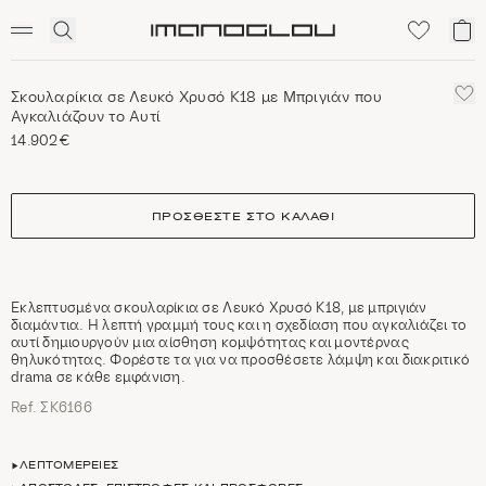
SCENTED CANDLES
Click
Το
Homepage
to
κα
expand
μο
search
Σκουλαρίκια σε Λευκό Χρυσό Κ18 με Μπριγιάν που
Αγκαλιάζουν το Αυτί
14.902€
size
ΠΡΟΣΘΈΣΤΕ ΣΤΟ ΚΑΛΆΘΙ
Εκλεπτυσμένα σκουλαρίκια σε Λευκό Χρυσό Κ18, με μπριγιάν
διαμάντια. Η λεπτή γραμμή τους και η σχεδίαση που αγκαλιάζει το
αυτί δημιουργούν μια αίσθηση κομψότητας και μοντέρνας
θηλυκότητας. Φορέστε τα για να προσθέσετε λάμψη και διακριτικό
drama σε κάθε εμφάνιση.
Ref. ΣΚ6166
ΛΕΠΤΟΜΈΡΕΙΕΣ