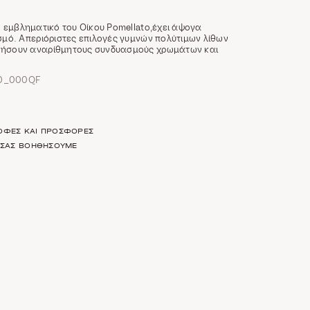
ο εμβληματικό του Οίκου Pomellato,έχει άψογα
ασμό. Απεριόριστες επιλογές γυμνών πολύτιμων λίθων
γήσουν αναρίθμητους συνδυασμούς χρωμάτων και
00_000QF
ΡΟΦΈΣ ΚΑΙ ΠΡΟΣΦΟΡΈΣ
Α ΣΑΣ ΒΟΗΘΉΣΟΥΜΕ