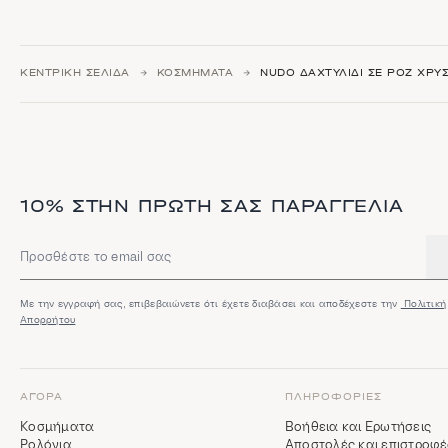
ΚΕΝΤΡΙΚΉ ΣΕΛΊΔΑ
ΚΟΣΜΉΜΑΤΑ
NUDO ΔΑΧΤΥΛΊΔΙ ΣΕ ΡΟΖ ΧΡΥ
10% ΣΤΗΝ ΠΡΏΤΗ ΣΑΣ ΠΑΡΑΓΓΕΛΊΑ
Διεύθυνση email
Με την εγγραφή σας, επιβεβαιώνετε ότι έχετε διαβάσει και αποδέχεστε την
Πολιτική
Απορρήτου
ΑΓΟΡΆ
ΠΛΗΡΟΦΟΡΊΕΣ
Κοσμήματα
Βοήθεια και Ερωτήσεις
Ρολόγια
Αποστολές και επιστροφέ