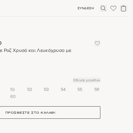
ΣΎΝΔΕΣΗ
Click
to
expand
search
O
ε Ροζ Χρυσό και Λευκόχρυσο με
Οδηγός μεγεθών
51
52
53
54
55
56
60
ΠΡΟΣΘΈΣΤΕ ΣΤΟ ΚΑΛΆΘΙ