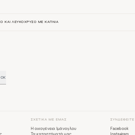
ΣΌ ΚΑΙ ΛΕΥΚΌΧΡΥΣΟ ΜΕ ΚΑΠΝΊΑ
OK
ΣΧΕΤΙΚΆ ΜΕ ΕΜΆΣ
ΣΥΝΔΕΘΕΊΤΕ
Η οικογένεια Ιμάνογλου
Facebook
ς
Τα καταστήματά μας
Instagram