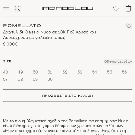
SCENTED CANDLES
Click
Το
Homepage
to
κα
expand
μο
search
POMELLATO
Δαχτυλίδι Classic Nudo σε 18Κ Ροζ Χρυσό και
Λευκόχρυσο με γαλάζιο τοπάζ
3.000€
size
SIZE:
Οδηγός μεγεθών
48
49
50
51
52
53
54
55
56
57
58
59
60
ΠΡΟΣΘΈΣΤΕ ΣΤΟ ΚΑΛΆΘΙ
Με το πιο εμβληματικό σχέδιο της Pomellato, τα κοσμήματα Nudo
είναι διάσημα για το γυμνό δέσιμο των χρωματιστών πολύτιμων
λίθων που σχηματίζουν ένα ουράνιο τόξο επιλογών. Εκφράστε τη