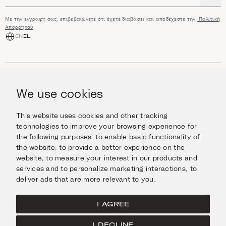
Με την εγγραφή σας, επιβεβαιώνετε ότι έχετε διαβάσει και αποδέχεστε την
Πολιτική
Απορρήτου
EN
EL
ΑΓΟΡΆ
Κοσμήματα
We use cookies
ΠΛΗΡΟΦΟΡΊΕΣ
Ρολόγια
Αντικείμενα
Βοήθεια και Ερωτήσεις
Ταξιδέψτε με Στυλ
This website uses cookies and other tracking
ΣΧΕΤΙΚΆ ΜΕ ΕΜΆΣ
Giftcard
technologies to improve your browsing experience for
Αποστολές και επιστροφές
the following purposes:
to enable basic functionality of
Η οικογένεια Ιμάνογλου
Επικοινωνήστε μαζί μας
ΣΥΝΔΕΘΕΊΤΕ
the website
,
to provide a better experience on the
Τα καταστήματά μας
website
,
to measure your interest in our products and
Facebook
ΝΟΜΙΚΆ
services and to personalize marketing interactions
,
to
Instagram
deliver ads that are more relevant to you
.
Όροι χρήσης
X
Πολιτική Cookies
Pinterest
I AGREE
Πολιτική Απορρήτου
I DECLINE