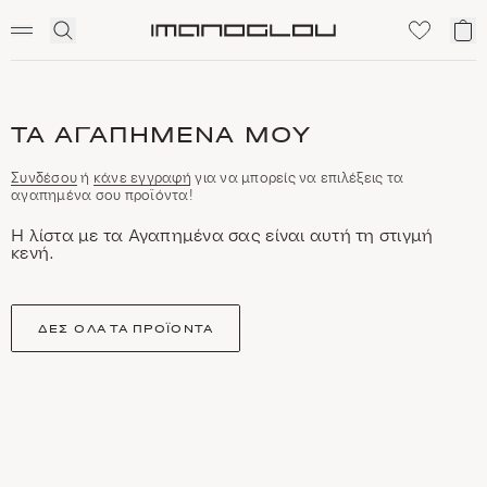
SCENTED CANDLES
Click
Το
Homepage
to
κα
expand
μο
search
ΤΑ ΑΓΑΠΗΜΈΝΑ ΜΟΥ
Συνδέσου
ή
κάνε εγγραφή
για να μπορείς να επιλέξεις τα
αγαπημένα σου προϊόντα!
Η λίστα με τα Αγαπημένα σας είναι αυτή τη στιγμή
κενή.
ΔΕΣ ΌΛΑ ΤΑ ΠΡΟΪΌΝΤΑ