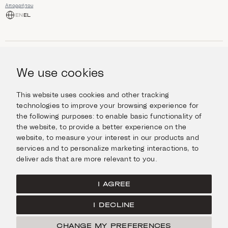
Απορρήτου
EN
EL
ΑΓΟΡΆ
Κοσμήματα
We use cookies
ΠΛΗΡΟΦΟΡΊΕΣ
Ρολόγια
Αντικείμενα
Βοήθεια και Ερωτήσεις
Ταξιδέψτε με Στυλ
This website uses cookies and other tracking
ΣΧΕΤΙΚΆ ΜΕ ΕΜΆΣ
Giftcard
technologies to improve your browsing experience for
Αποστολές και επιστροφές
the following purposes:
to enable basic functionality of
Η οικογένεια Ιμάνογλου
Επικοινωνήστε μαζί μας
ΣΥΝΔΕΘΕΊΤΕ
the website
,
to provide a better experience on the
Τα καταστήματά μας
website
,
to measure your interest in our products and
Facebook
ΝΟΜΙΚΆ
services and to personalize marketing interactions
,
to
Instagram
deliver ads that are more relevant to you
.
Όροι χρήσης
X
Πολιτική Cookies
Pinterest
I AGREE
Πολιτική Απορρήτου
I DECLINE
Κεντρική σελίδα
CHANGE MY PREFERENCES