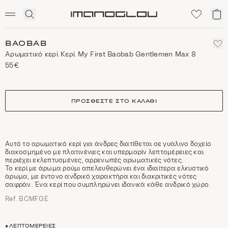
SCENTED CANDLES
Click
Το
Homepage
to
κα
expand
μο
search
BAOBAB
Αρωματικό κερί Κερί My First Baobab Gentlemen Max 8
55€
size
ΠΡΟΣΘΈΣΤΕ ΣΤΟ ΚΑΛΆΘΙ
Αυτό το αρωματικό κερί για άνδρες διατίθεται σε γυάλινο δοχείο
διακοσμημένο με πλατινένιες και υπερμαρίν λεπτομέρειες και
περιέχει εκλεπτυσμένες, αρρενωπές αρωματικές νότες.
Το κερί με άρωμα ρούμι απελευθερώνει ένα ιδιαίτερα ελκυστικό
άρωμα, με έντονο ανδρικό χαρακτήρα και διακριτικές νότες
σαφράν. Ένα κερί που συμπληρώνει ιδανικά κάθε ανδρικό χώρο.
Ref. BCMFGE
ΛΕΠΤΟΜΈΡΕΙΕΣ