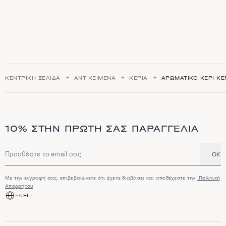
ΚΕΝΤΡΙΚΉ ΣΕΛΊΔΑ
ΑΝΤΙΚΕΊΜΕΝΑ
ΚΕΡΙΆ
ΑΡΩΜΑΤΙΚΌ ΚΕΡΊ ΚΕ
10% ΣΤΗΝ ΠΡΏΤΗ ΣΑΣ ΠΑΡΑΓΓΕΛΊΑ
OK
Διεύθυνση email
Με την εγγραφή σας, επιβεβαιώνετε ότι έχετε διαβάσει και αποδέχεστε την
Πολιτική
Απορρήτου
EN
EL