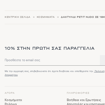
ΚΕΝΤΡΙΚΉ ΣΕΛΊΔΑ
ΚΟΣΜΉΜΑΤΑ
ΔΑΧΤΥΛΊΔΙ PETIT NUDO ΣΕ 18
10% ΣΤΗΝ ΠΡΏΤΗ ΣΑΣ ΠΑΡΑΓΓΕΛΊΑ
Διεύθυνση email
Με την εγγραφή σας, επιβεβαιώνετε ότι έχετε διαβάσει και αποδέχεστε την
Πολιτική
Απορρήτου
ΑΓΟΡΆ
ΠΛΗΡΟΦΟΡΊΕΣ
Κοσμήματα
Βοήθεια και Ερωτήσεις
Ρολόγια
Αποστολές και επιστροφέ