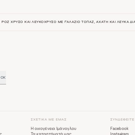
Κ ΡΟΖ ΧΡΥΣΌ ΚΑΙ ΛΕΥΚΌΧΡΥΣΟ ΜΕ ΓΑΛΆΖΙΟ ΤΟΠΆΖ, ΑΧΆΤΗ ΚΑΙ ΛΕΥΚΆ ΔΙ
OK
ΣΧΕΤΙΚΆ ΜΕ ΕΜΆΣ
ΣΥΝΔΕΘΕΊΤΕ
Η οικογένεια Ιμάνογλου
Facebook
ς
Τα καταστήματά μας
Instagram