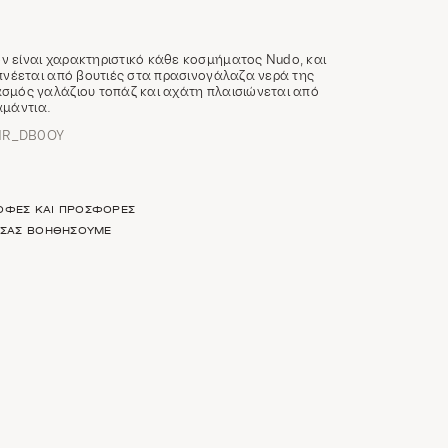
 είναι χαρακτηριστικό κάθε κοσμήματος Nudo, και
μπνέεται από βουτιές στα πρασινογάλαζα νερά της
σμός γαλάζιου τοπάζ και αχάτη πλαισιώνεται από
αμάντια.
HR_DB0OY
ΡΟΦΈΣ ΚΑΙ ΠΡΟΣΦΟΡΈΣ
Α ΣΑΣ ΒΟΗΘΉΣΟΥΜΕ