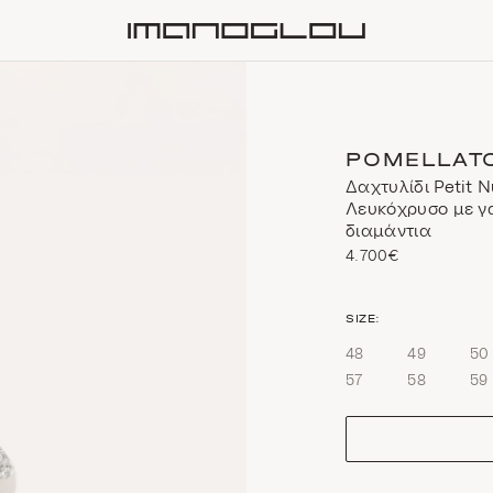
Homepage
POMELLAT
Δαχτυλίδι Petit 
Λευκόχρυσο με γ
διαμάντια
4.700€
size
SIZE:
48
49
50
57
58
59