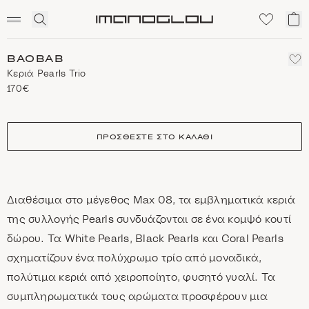
SCENTED CANDLES
Click
Το
Homepage
to
κα
expand
μο
search
BAOBAB
Κεριά Pearls Trio
170€
size
ΠΡΟΣΘΈΣΤΕ ΣΤΟ ΚΑΛΆΘΙ
Διαθέσιμα στο μέγεθος Max 08, τα εμβληματικά κεριά
της συλλογής Pearls συνδυάζονται σε ένα κομψό κουτί
δώρου. Τα White Pearls, Black Pearls και Coral Pearls
σχηματίζουν ένα πολύχρωμο τρίο από μοναδικά,
πολύτιμα κεριά από χειροποίητο, φυσητό γυαλί. Τα
συμπληρωματικά τους αρώματα προσφέρουν μια