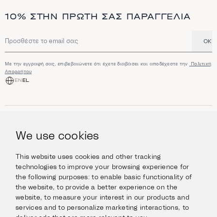
10% ΣΤΗΝ ΠΡΏΤΗ ΣΑΣ ΠΑΡΑΓΓΕΛΊΑ
OK
Διεύθυνση email
Με την εγγραφή σας, επιβεβαιώνετε ότι έχετε διαβάσει και αποδέχεστε την
Πολιτική
Απορρήτου
EN
EL
ΑΓΟΡΆ
Κοσμήματα
We use cookies
ΠΛΗΡΟΦΟΡΊΕΣ
Ρολόγια
Αντικείμενα
Βοήθεια και Ερωτήσεις
Ταξιδέψτε με Στυλ
This website uses cookies and other tracking
ΣΧΕΤΙΚΆ ΜΕ ΕΜΆΣ
Giftcard
technologies to improve your browsing experience for
Αποστολές και επιστροφές
the following purposes:
to enable basic functionality of
Η οικογένεια Ιμάνογλου
Επικοινωνήστε μαζί μας
ΣΥΝΔΕΘΕΊΤΕ
the website
,
to provide a better experience on the
Τα καταστήματά μας
website
,
to measure your interest in our products and
Facebook
ΝΟΜΙΚΆ
services and to personalize marketing interactions
,
to
Instagram