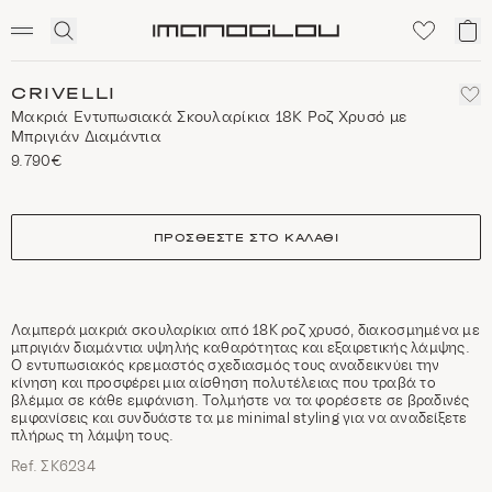
SCENTED CANDLES
Click
Το
Homepage
to
κα
expand
μο
search
CRIVELLI
Μακριά Εντυπωσιακά Σκουλαρίκια 18Κ Ροζ Χρυσό με
Μπριγιάν Διαμάντια
9.790€
size
ΠΡΟΣΘΈΣΤΕ ΣΤΟ ΚΑΛΆΘΙ
Λαμπερά μακριά σκουλαρίκια από 18Κ ροζ χρυσό, διακοσμημένα με
μπριγιάν διαμάντια υψηλής καθαρότητας και εξαιρετικής λάμψης.
Ο εντυπωσιακός κρεμαστός σχεδιασμός τους αναδεικνύει την
κίνηση και προσφέρει μια αίσθηση πολυτέλειας που τραβά το
βλέμμα σε κάθε εμφάνιση. Τολμήστε να τα φορέσετε σε βραδινές
εμφανίσεις και συνδυάστε τα με minimal styling για να αναδείξετε
πλήρως τη λάμψη τους.
Ref. ΣΚ6234