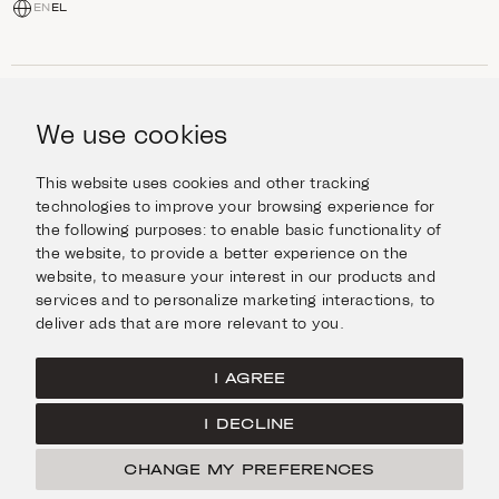
EN
EL
ΑΓΟΡΆ
Κοσμήματα
We use cookies
ΠΛΗΡΟΦΟΡΊΕΣ
Ρολόγια
Αντικείμενα
Βοήθεια και Ερωτήσεις
Ταξιδέψτε με Στυλ
This website uses cookies and other tracking
ΣΧΕΤΙΚΆ ΜΕ ΕΜΆΣ
Giftcard
technologies to improve your browsing experience for
Αποστολές και επιστροφές
the following purposes:
to enable basic functionality of
Η οικογένεια Ιμάνογλου
Επικοινωνήστε μαζί μας
ΣΥΝΔΕΘΕΊΤΕ
the website
,
to provide a better experience on the
Τα καταστήματά μας
website
,
to measure your interest in our products and
Facebook
ΝΟΜΙΚΆ
services and to personalize marketing interactions
,
to
Instagram
deliver ads that are more relevant to you
.
Όροι χρήσης
X
Πολιτική Cookies
Pinterest
I AGREE
Πολιτική Απορρήτου
I DECLINE
Κεντρική σελίδα
CHANGE MY PREFERENCES
© Ιμάνογλου 2026
Created by
Radial