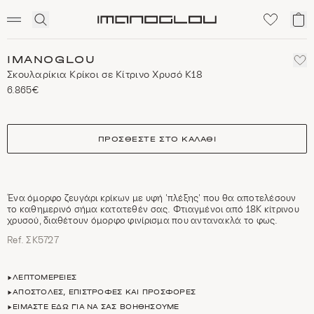
SCENTED CANDLES
Click
Το
Homepage
to
κα
expand
μο
search
IMANOGLOU
Σκουλαρίκια Κρίκοι σε Κίτρινο Χρυσό Κ18
6.865€
size
ΠΡΟΣΘΈΣΤΕ ΣΤΟ ΚΑΛΆΘΙ
Ένα όμορφο ζευγάρι κρίκων με υφή 'πλέξης' που θα αποτελέσουν
το καθημερινό σήμα κατατεθέν σας. Φτιαγμένοι από 18Κ κίτρινου
χρυσού, διαθέτουν όμορφο φινίρισμα που αντανακλά το φως.
Ref. ΣΚ5727
ΛΕΠΤΟΜΈΡΕΙΕΣ
ΑΠΟΣΤΟΛΈΣ, ΕΠΙΣΤΡΟΦΈΣ ΚΑΙ ΠΡΟΣΦΟΡΈΣ
ΕΊΜΑΣΤΕ ΕΔΏ ΓΙΑ ΝΑ ΣΑΣ ΒΟΗΘΉΣΟΥΜΕ