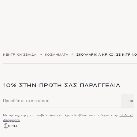
ΚΕΝΤΡΙΚΉ ΣΕΛΊΔΑ
ΚΟΣΜΉΜΑΤΑ
ΣΚΟΥΛΑΡΊΚΙΑ ΚΡΊΚΟΙ ΣΕ ΚΊΤΡΙΝ
10% ΣΤΗΝ ΠΡΏΤΗ ΣΑΣ ΠΑΡΑΓΓΕΛΊΑ
OK
Διεύθυνση email
Με την εγγραφή σας, επιβεβαιώνετε ότι έχετε διαβάσει και αποδέχεστε την
Πολιτική
Απορρήτου
EN
EL