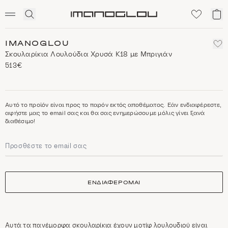
SCENTED CANDLES
Click
Το
Homepage
to
κα
expand
μο
search
IMANOGLOU
Σκουλαρίκια Λουλούδια Χρυσά Κ18 με Μπριγιάν
513€
Αυτό το προϊόν είναι προς το παρόν εκτός αποθέματος. Εάν ενδιαφέρεστε,
αφήστε μας το email σας και θα σας ενημερώσουμε μόλις γίνει ξανά
διαθέσιμο!
ΕΝΔΙΑΦΕΡΟΜΑΙ
Αυτά τα πανέμορφα σκουλαρίκια έχουν μοτίφ λουλουδιού είναι