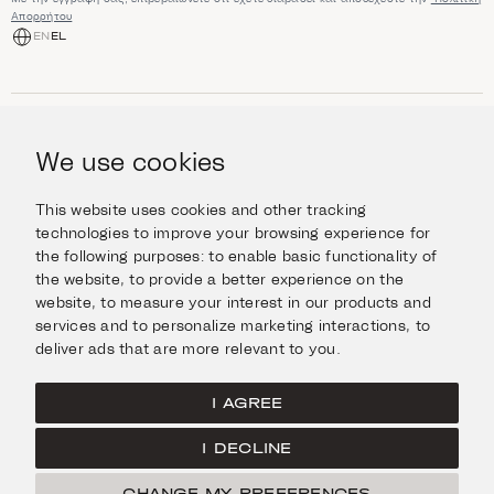
Απορρήτου
EN
EL
ΑΓΟΡΆ
Κοσμήματα
We use cookies
ΠΛΗΡΟΦΟΡΊΕΣ
Ρολόγια
Αντικείμενα
Βοήθεια και Ερωτήσεις
Ταξιδέψτε με Στυλ
This website uses cookies and other tracking
ΣΧΕΤΙΚΆ ΜΕ ΕΜΆΣ
Giftcard
technologies to improve your browsing experience for
Αποστολές και επιστροφές
the following purposes:
to enable basic functionality of
Η οικογένεια Ιμάνογλου
Επικοινωνήστε μαζί μας
ΣΥΝΔΕΘΕΊΤΕ
the website
,
to provide a better experience on the
Τα καταστήματά μας
website
,
to measure your interest in our products and
Facebook
ΝΟΜΙΚΆ
services and to personalize marketing interactions
,
to
Instagram
deliver ads that are more relevant to you
.
Όροι χρήσης
X
Πολιτική Cookies
Pinterest
I AGREE
Πολιτική Απορρήτου
I DECLINE
Κεντρική σελίδα
CHANGE MY PREFERENCES