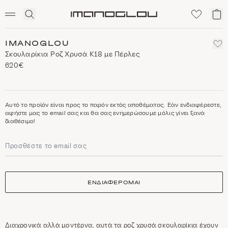
SCENTED CANDLES
Click
Το
Homepage
to
κα
expand
μο
search
IMANOGLOU
Σκουλαρίκια Ροζ Χρυσά Κ18 με Πέρλες
620€
Αυτό το προϊόν είναι προς το παρόν εκτός αποθέματος. Εάν ενδιαφέρεστε,
αφήστε μας το email σας και θα σας ενημερώσουμε μόλις γίνει ξανά
διαθέσιμο!
ΕΝΔΙΑΦΕΡΟΜΑΙ
Διαχρονικά αλλά μοντέρνα, αυτά τα ροζ χρυσά σκουλαρίκια έχουν