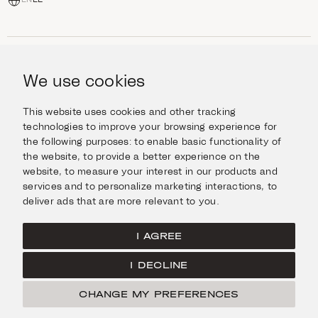
EN
EL
ΑΓΟΡΆ
Κοσμήματα
We use cookies
ΠΛΗΡΟΦΟΡΊΕΣ
Ρολόγια
Αντικείμενα
Βοήθεια και Ερωτήσεις
Ταξιδέψτε με Στυλ
This website uses cookies and other tracking
ΣΧΕΤΙΚΆ ΜΕ ΕΜΆΣ
Giftcard
technologies to improve your browsing experience for
Αποστολές και επιστροφές
the following purposes:
to enable basic functionality of
Η οικογένεια Ιμάνογλου
Επικοινωνήστε μαζί μας
ΣΥΝΔΕΘΕΊΤΕ
the website
,
to provide a better experience on the
Τα καταστήματά μας
website
,
to measure your interest in our products and
Facebook
ΝΟΜΙΚΆ
services and to personalize marketing interactions
,
to
Instagram
deliver ads that are more relevant to you
.
Όροι χρήσης
X
Πολιτική Cookies
Pinterest
I AGREE
Πολιτική Απορρήτου
I DECLINE
Κεντρική σελίδα
CHANGE MY PREFERENCES
© Ιμάνογλου 2026
Created by
Radial