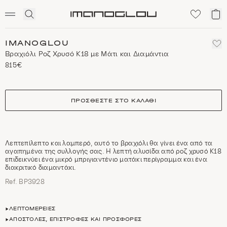
SCENTED CANDLES
Click
Το
Homepage
to
κα
expand
μο
search
IMANOGLOU
Βραχιόλι Ροζ Χρυσό Κ18 με Μάτι και Διαμάντια
815€
size
ΠΡΟΣΘΈΣΤΕ ΣΤΟ ΚΑΛΆΘΙ
Λεπτεπίλεπτο και λαμπερό, αυτό το βραχιόλι θα γίνει ένα από τα
αγαπημένα της συλλογής σας. Η λεπτή αλυσίδα από ροζ χρυσό Κ18
επιδεικνύει ένα μικρό μπριγιαντένιο ματάκι περίγραμμα και ένα
διακριτικό διαμαντάκι.
Ref. ΒΡ3928
ΛΕΠΤΟΜΈΡΕΙΕΣ
ΑΠΟΣΤΟΛΈΣ, ΕΠΙΣΤΡΟΦΈΣ ΚΑΙ ΠΡΟΣΦΟΡΈΣ