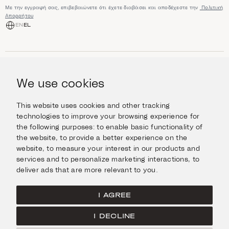
Με την εγγραφή σας, επιβεβαιώνετε ότι έχετε διαβάσει και αποδέχεστε την
Πολιτική
Απορρήτου
EN
EL
ΑΓΟΡΆ
Κοσμήματα
We use cookies
ΠΛΗΡΟΦΟΡΊΕΣ
Ρολόγια
Αντικείμενα
Βοήθεια και Ερωτήσεις
Ταξιδέψτε με Στυλ
This website uses cookies and other tracking
ΣΧΕΤΙΚΆ ΜΕ ΕΜΆΣ
Giftcard
technologies to improve your browsing experience for
Αποστολές και επιστροφές
the following purposes:
to enable basic functionality of
Η οικογένεια Ιμάνογλου
Επικοινωνήστε μαζί μας
ΣΥΝΔΕΘΕΊΤΕ
the website
,
to provide a better experience on the
Τα καταστήματά μας
website
,
to measure your interest in our products and
Facebook
ΝΟΜΙΚΆ
services and to personalize marketing interactions
,
to
Instagram
deliver ads that are more relevant to you
.
Όροι χρήσης
X
Πολιτική Cookies
Pinterest
I AGREE
Πολιτική Απορρήτου
I DECLINE
Κεντρική σελίδα