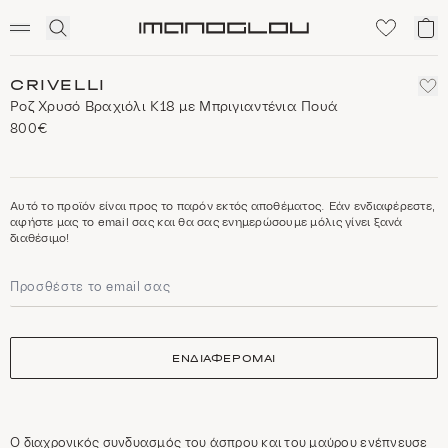
SCENTED CANDLES
Click
Το
Homepage
to
κα
expand
μο
search
CRIVELLI
Ροζ Χρυσό Βραχιόλι Κ18 με Μπριγιαντένια Πουά
800€
Αυτό το προϊόν είναι προς το παρόν εκτός αποθέματος. Εάν ενδιαφέρεστε,
αφήστε μας το email σας και θα σας ενημερώσουμε μόλις γίνει ξανά
διαθέσιμο!
ΕΝΔΙΑΦΕΡΟΜΑΙ
Ο διαχρονικός συνδυασμός του άσπρου και του μαύρου ενέπνευσε