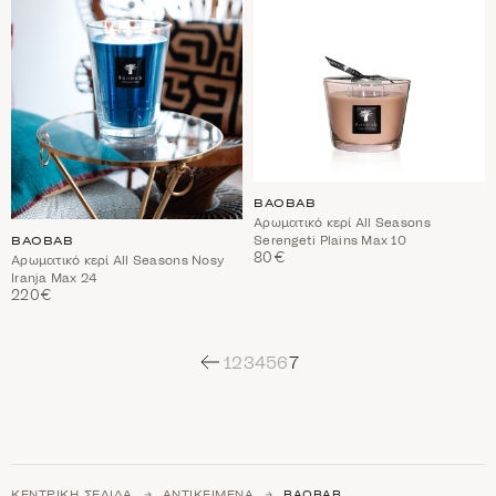
BAOBAB
Αρωματικό κερί All Seasons
Serengeti Plains Max 10
BAOBAB
80€
Αρωματικό κερί All Seasons Nosy
Iranja Max 24
220€
1
2
3
4
5
6
7
ΚΕΝΤΡΙΚΉ ΣΕΛΊΔΑ
ΑΝΤΙΚΕΊΜΕΝΑ
BAOBAB