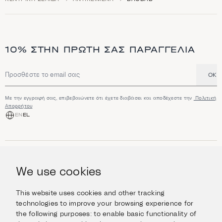
10% ΣΤΗΝ ΠΡΏΤΗ ΣΑΣ ΠΑΡΑΓΓΕΛΊΑ
OK
Διεύθυνση email
Με την εγγραφή σας, επιβεβαιώνετε ότι έχετε διαβάσει και αποδέχεστε την
Πολιτική
Απορρήτου
EN
EL
ΑΓΟΡΆ
Κοσμήματα
We use cookies
ΠΛΗΡΟΦΟΡΊΕΣ
Ρολόγια
Αντικείμενα
Βοήθεια και Ερωτήσεις
Ταξιδέψτε με Στυλ
This website uses cookies and other tracking
ΣΧΕΤΙΚΆ ΜΕ ΕΜΆΣ
Giftcard
technologies to improve your browsing experience for
Αποστολές και επιστροφές
the following purposes:
to enable basic functionality of
Η οικογένεια Ιμάνογλου
Επικοινωνήστε μαζί μας
ΣΥΝΔΕΘΕΊΤΕ