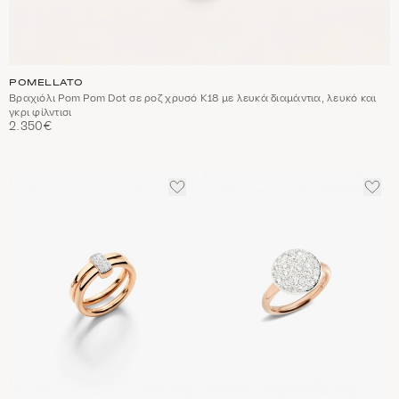
POMELLATO
Βραχιόλι Pom Pom Dot σε ροζ χρυσό Κ18 με λευκά διαμάντια, λευκό και
γκρι φίλντισι
2.350€
ΠΡΟΣΘΈΣΤΕ
ΠΡΟ
ΣΤΑ
ΣΤΑ
ΑΓΑΠΗΜΈΝΑ
ΑΓΑ