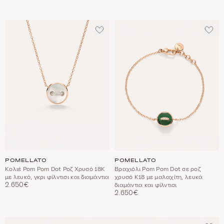
ΠΡΟΣΘΈΣΤΕ
ΠΡΟ
ΣΤΑ
ΣΤΑ
ΑΓΑΠΗΜΈΝΑ
ΑΓΑ
POMELLATO
POMELLATO
Κολιέ Pom Pom Dot Ροζ Χρυσό 18Κ
Βραχιόλι Pom Pom Dot σε ροζ
με λευκό, γκρι φίλντισι και διαμάντια
χρυσό Κ18 με μαλαχίτη, λευκά
2.650€
διαμάντια και φίλντισι
2.650€