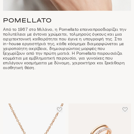
POMELLATO
Από το 1967 στο Μιλάνο, η Pomellato επαναπροσδιορίζει την
πολυτέλεια με έντονα χρώματα, τολμηρούς όγκους και μια
αρχιτεκτονική καθαρότητα που έγινε η υπογραφή της. Στα
in-house εργαστήριά της, κάθε κόσμημα διαμορφώνεται με
χειροποίητη ακρίβεια, δημιουργώντας μορφές που
ξεχωρίζουν από την πρώτη ματιά. Η Pomellato παρουσιάζει
κομμάτια με εμβληματική παρουσία, για γυναίκες που
επιλέγουν κοσμήματα με δύναμη, χαρακτήρα και ξεκάθαρη
αισθητική θέση.
ΠΡΟΣΘΈΣΤΕ
ΠΡΟ
ΣΤΑ
ΣΤΑ
ΑΓΑΠΗΜΈΝΑ
ΑΓΑ