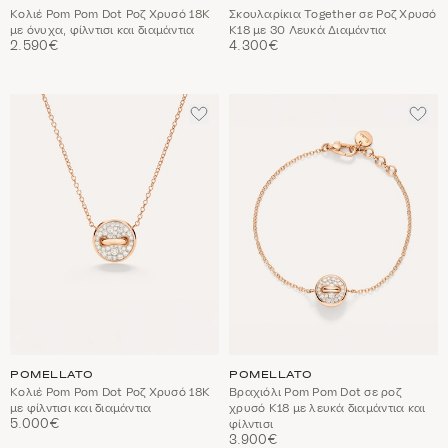
Κολιέ Pom Pom Dot Ροζ Χρυσό 18Κ
Σκουλαρίκια Together σε Ροζ Χρυσό
με όνυχα, φίλντισι και διαμάντια
Κ18 με 30 Λευκά Διαμάντια
2.590€
4.300€
ΠΡΟΣΘΈΣΤΕ
ΠΡΟ
ΣΤΑ
ΣΤΑ
ΑΓΑΠΗΜΈΝΑ
ΑΓΑ
POMELLATO
POMELLATO
Κολιέ Pom Pom Dot Ροζ Χρυσό 18Κ
Βραχιόλι Pom Pom Dot σε ροζ
με φίλντισι και διαμάντια
χρυσό Κ18 με λευκά διαμάντια και
5.000€
φίλντισι
3.900€