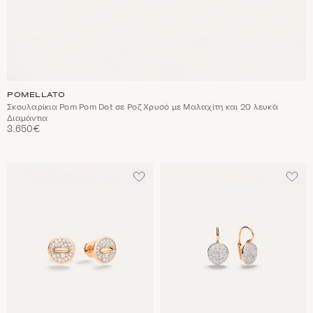
POMELLATO
Σκουλαρίκια Pom Pom Dot σε Ροζ Χρυσό με Μαλαχίτη και 20 λευκά
Διαμάντια
3.650€
ΠΡΟΣΘΈΣΤΕ
ΠΡΟ
ΣΤΑ
ΣΤΑ
ΑΓΑΠΗΜΈΝΑ
ΑΓΑ