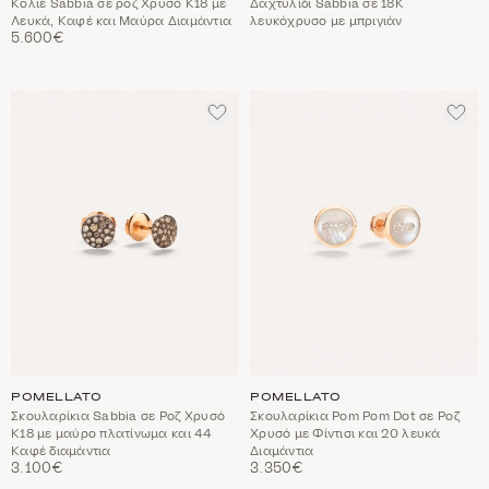
Κολιέ Sabbia σε ροζ Χρυσό Κ18 με
Δαχτυλίδι Sabbia σε 18Κ
Λευκά, Καφέ και Μαύρα Διαμάντια
λευκόχρυσο με μπριγιάν
5.600€
ΠΡΟΣΘΈΣΤΕ
ΠΡΟ
ΣΤΑ
ΣΤΑ
ΑΓΑΠΗΜΈΝΑ
ΑΓΑ
POMELLATO
POMELLATO
Σκουλαρίκια Sabbia σε Ροζ Χρυσό
Σκουλαρίκια Pom Pom Dot σε Ροζ
Κ18 με μαύρο πλατίνωμα και 44
Χρυσό με Φίντισι και 20 λευκά
Καφέ διαμάντια
Διαμάντια
3.100€
3.350€