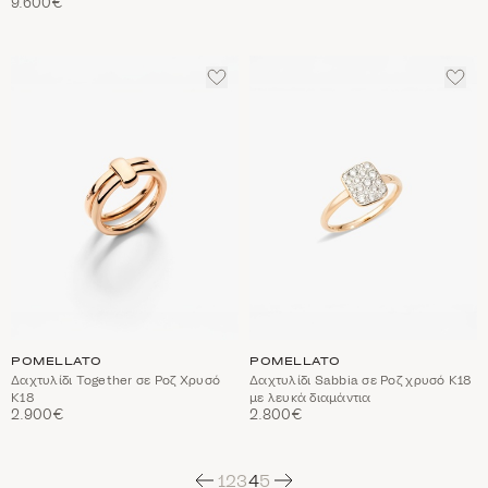
9.600€
ΠΡΟΣΘΈΣΤΕ
ΠΡΟ
ΣΤΑ
ΣΤΑ
ΑΓΑΠΗΜΈΝΑ
ΑΓΑ
POMELLATO
POMELLATO
Δαχτυλίδι Together σε Ροζ Χρυσό
Δαχτυλίδι Sabbia σε Ροζ χρυσό Κ18
Κ18
με λευκά διαμάντια
2.900€
2.800€
Next
1
2
3
4
5