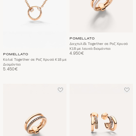
POMELLATO
Δαχτυλίδι Together σε Ροζ Χρυσό
Κ18 με λευκά διαμάντια
4.950€
POMELLATO
Κολιέ Together σε Ροζ Χρυσό Κ18 με
Διαμάντια
5.450€
ΠΡΟΣΘΈΣΤΕ
ΠΡΟ
ΣΤΑ
ΣΤΑ
ΑΓΑΠΗΜΈΝΑ
ΑΓΑ