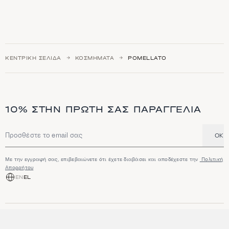
ΚΕΝΤΡΙΚΉ ΣΕΛΊΔΑ
ΚΟΣΜΉΜΑΤΑ
POMELLATO
10% ΣΤΗΝ ΠΡΏΤΗ ΣΑΣ ΠΑΡΑΓΓΕΛΊΑ
OK
Διεύθυνση email
Με την εγγραφή σας, επιβεβαιώνετε ότι έχετε διαβάσει και αποδέχεστε την
Πολιτική
Απορρήτου
EN
EL
ΑΓΟΡΆ