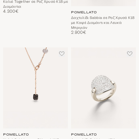
Κολιέ Together σε Ροζ Χρυσό Κ18 με
Διαμάντια
4.300€
POMELLATO
Δαχτυλίδι Sabbia σε Ροζ Χρυσό Κ18
με Καφέ Διαμάντι και Λευκά
Μπριγιάν
2.900€
ΠΡΟΣΘΈΣΤΕ
ΠΡΟ
ΣΤΑ
ΣΤΑ
ΑΓΑΠΗΜΈΝΑ
ΑΓΑ
POMELLATO
POMELLATO