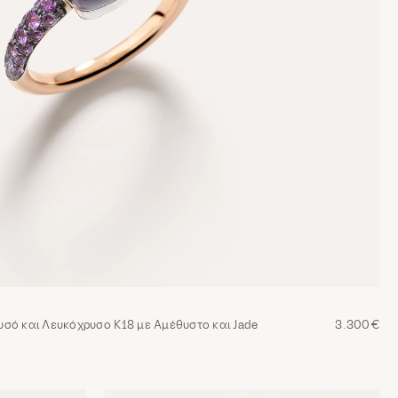
ρυσό και Λευκόχρυσο Κ18 με Αμέθυστο και Jade
3.300€