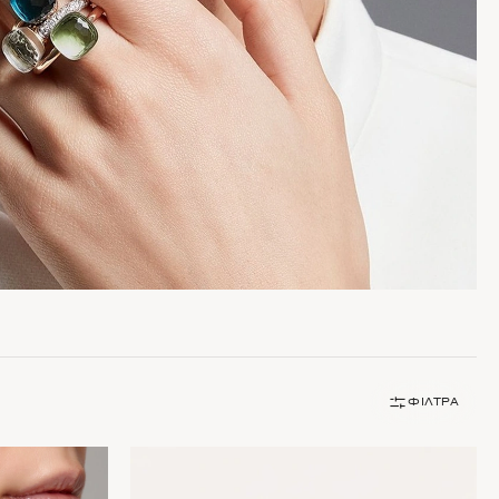
ΦΊΛΤΡΑ