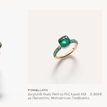
POMELLATO
Δαχτυλίδι Nudo Petit σε Ροζ Χρυσό Κ18
3.300€
με Πρασιολίτη, Μαλαχίτη και Τσαβορίτες