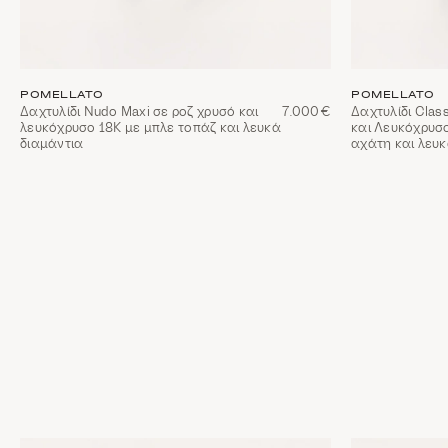
POMELLATO
POMELLATO
Δαχτυλίδι Nudo Maxi σε ροζ χρυσό και
7.000€
Δαχτυλίδι Clas
λευκόχρυσο 18Κ με μπλε τοπάζ και λευκά
και Λευκόχρυσο
διαμάντια
αχάτη και λευκ