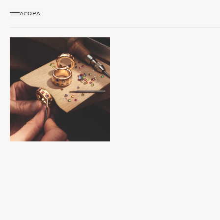
ΑΓΟΡΆ