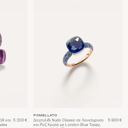
POMELLATO
18 και
5.200€
Δαχτυλίδι Nudo Classic σε Λευκόχρυσο
5.900€
ades
και Ροζ Χρυσό με London Blue Topaz,