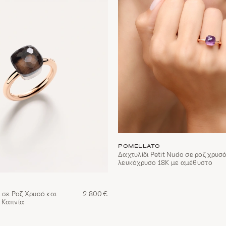
POMELLATO
Δαχτυλίδι Petit Nudo σε ροζ χρυσό
λευκόχρυσο 18Κ με αμέθυστο
 σε Ροζ Χρυσό και
2.800€
 Καπνία