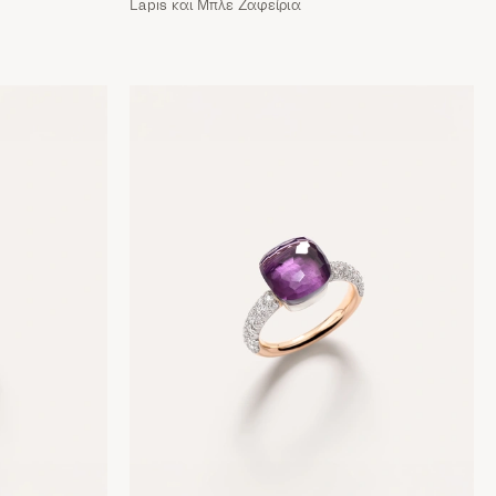
Lapis και Μπλε Ζαφείρια