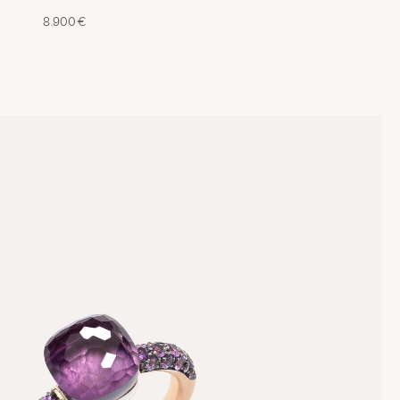
8.900€