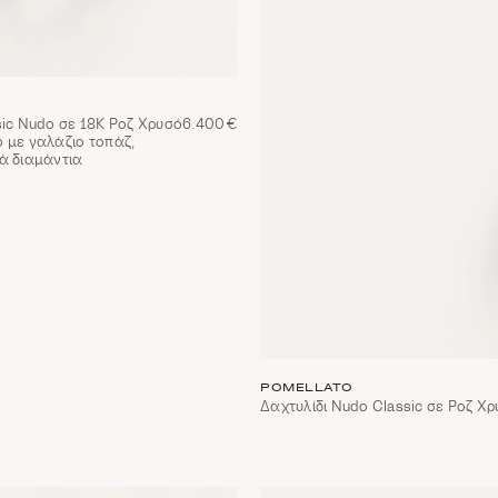
sic Nudo σε 18Κ Ροζ Χρυσό
6.400€
 με γαλάζιο τοπάζ,
ά διαμάντια
POMELLATO
Δαχτυλίδι Nudo Classic σε Ροζ Χ