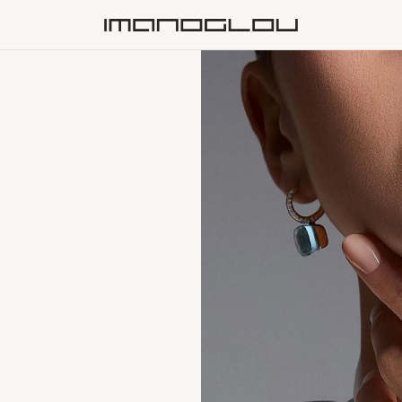
Homepage