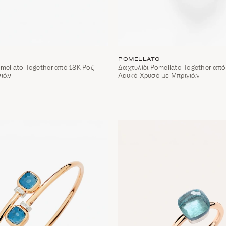
POMELLATO
mellato Together από 18Κ Ροζ
Δαχτυλίδι Pomellato Together από
γιάν
Λευκό Χρυσό με Μπριγιάν