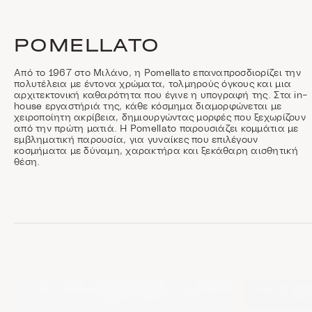
POMELLATO
Από το 1967 στο Μιλάνο, η Pomellato επαναπροσδιορίζει την
πολυτέλεια με έντονα χρώματα, τολμηρούς όγκους και μια
αρχιτεκτονική καθαρότητα που έγινε η υπογραφή της. Στα in-
house εργαστήριά της, κάθε κόσμημα διαμορφώνεται με
χειροποίητη ακρίβεια, δημιουργώντας μορφές που ξεχωρίζουν
από την πρώτη ματιά. Η Pomellato παρουσιάζει κομμάτια με
εμβληματική παρουσία, για γυναίκες που επιλέγουν
κοσμήματα με δύναμη, χαρακτήρα και ξεκάθαρη αισθητική
θέση.