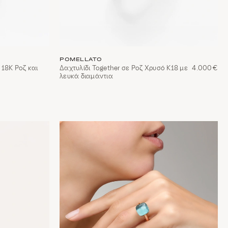
POMELLATO
 18Κ Ροζ και
Δαχτυλίδι Together σε Ροζ Χρυσό Κ18 με
4.000€
λευκά διαμάντια