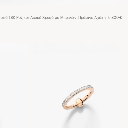
c από 18Κ Ροζ και Λευκό Χρυσό με Μπριγιάν, Πράσινο Αχάτη
6.800€