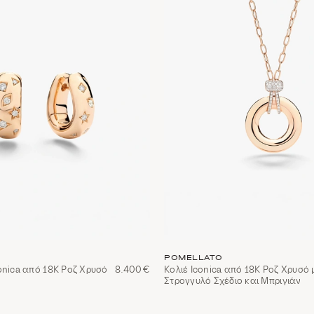
POMELLATO
onica από 18Κ Ροζ Χρυσό
8.400€
Κολιέ Iconica από 18Κ Ροζ Χρυσό 
Στρογγυλό Σχέδιο και Μπριγιάν