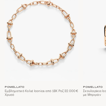
POMELLATO
POMELLATO
Εμβληματικό Κολιέ Iconica από 18Κ Ροζ
32.000€
Σκουλαρίκια Ic
Χρυσό
με Μπριγιάν