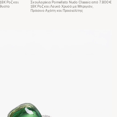
18Κ Ροζ και
Σκουλαρίκια Pomellato Nudo Classic από
7.800€
έθυστο
18Κ Ροζ και Λευκό Χρυσό με Μπριγιάν,
Πράσινο Αχάτη και Πρασιολίτης