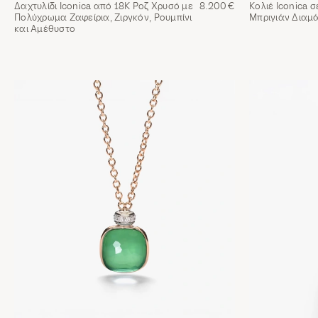
Δαχτυλίδι Iconica από 18Κ Ροζ Χρυσό με
8.200€
Κολιέ Iconica 
Πολύχρωμα Ζαφείρια, Ζιργκόν, Ρουμπίνι
Μπριγιάν Διαμ
και Αμέθυστο