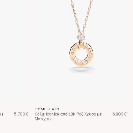
POMELLATO
με
5.700€
Κολιέ Iconica από 18Κ Ροζ Χρυσό με
6.800€
Μπριγιάν