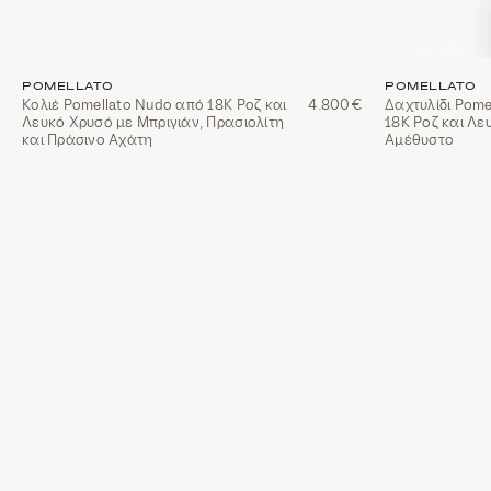
POMELLATO
POMELLATO
Κολιέ Pomellato Nudo από 18Κ Ροζ και
4.800€
Δαχτυλίδι Pome
Λευκό Χρυσό με Μπριγιάν, Πρασιολίτη
18Κ Ροζ και Λε
και Πράσινο Αχάτη
Αμέθυστο