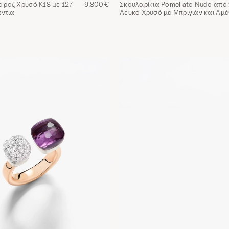
σε ροζ Χρυσό Κ18 με 127
9.800€
Σκουλαρίκια Pomellato Nudo από 
άντια
Λευκό Χρυσό με Μπριγιάν και Αμ